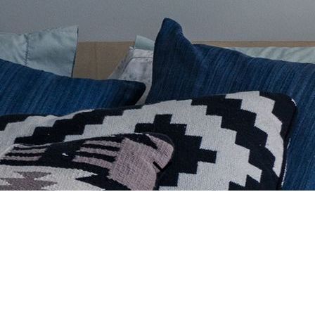
FAS­SADEN­ARBEITEN
AUßENPUTZ & FASSADENANSTRICH